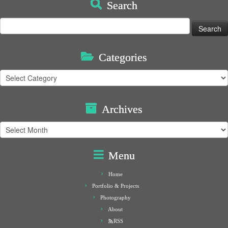
Search
Search
for:
Categories
Categories
Archives
Archives
Menu
Home
Portfolio & Projects
Photography
About
RSS