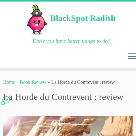
BlackSpot Radish
Don't you have better things to do?
Skip
to
Home
»
Book Review
»
La Horde du Contrevent : review
content
La Horde du Contrevent : review
2