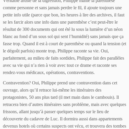
Véritable artiste de la digression, Philippe manie la parenthèse
comme personne et sans jamais perdre le fil, il ajoute toujours une
petite info utile (parce que bon, les heures à lire des archives, il faut
se les farcir alors une info dans une parenthèse c’est peut-être le
résultat de 300 documents qui ont été lu sous la lumière d’un néon
blanc au fond d’un sous sol qui sent l’humidité) sans jamais que ça
fasse trop. Quand il est à court de parenthèse ou quand la tension (et
le dégoût parfois) monte trop, Philippe raconte sa vie. Oui,
parfaitement, au milieu de faits sordides, Philippe fait des parallèles
avec sa vie qui n’a rien à voir avec tout ce drame et raconte ses
rendez-vous médicaux, opérations, contraventions.
Contravention? Oui, Philippe prend une contravention dans cet
ouvrage, alors qu’il retrace lui-même les itinéraires des
protagonistes, 50 ans plus tard (il met main dans le cambouis). Il
retracera bien d’autres itinéraires sans problème, mais avec quelques
frissons, allant jusqu’à passer quelques temps sur le lieu de
découverte du cadavre de Luc. Il dormira aussi dans appartements
devenus hotels où certains suspects ont vécu, et trouvera des tombes