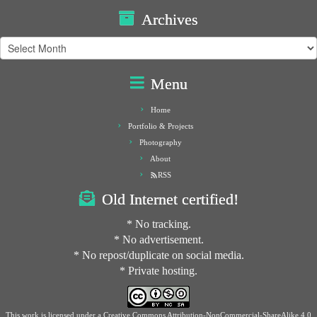
Archives
Archives
Menu
Home
Portfolio & Projects
Photography
About
RSS
Old Internet certified!
* No tracking.
* No advertisement.
* No repost/duplicate on social media.
* Private hosting.
This work is licensed under a
Creative Commons Attribution-NonCommercial-ShareAlike 4.0